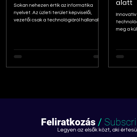
alatt
Sokan nehezen értik az informatika
nyelvét. Az üzleti terület képviselői,
Innovatí
vezetői csak a technológiáról hallanak
technológ
és nincs ki praktikusan...
meg a kü
IT megoldá
Feliratkozás
/
Subscr
Legyen az elsők közt, aki értesül