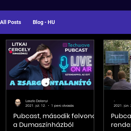
All Posts
Blog - HU
Laszlo Dalanyi
-
2021. júl. 12.
1 perc olvasás
2021. jún. 
Pubcast, második felvonás
Pubcas
a Dumaszínházból
rende