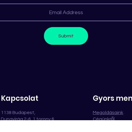
Submit
Kapcsolat
Gyors me
1138 Budapest,
Megoldásaink
Dunavirág 2-6. 1.torony 6.
Cégünkről
Emelet
Karrier