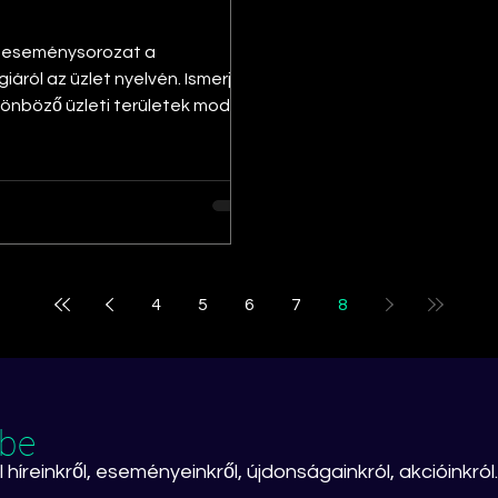
v eseménysorozat a
iáról az üzlet nyelvén. Ismerje
lönböző üzleti területek modern
sait. Helyszín:...
4
5
6
7
8
ibe
 híreinkről, eseményeinkről, újdonságainkról, akcióinkról.