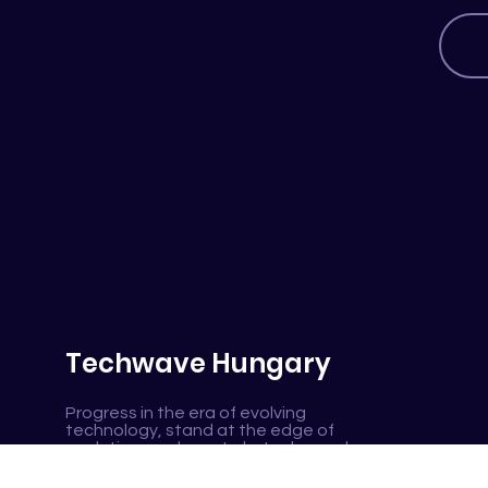
Techwave Hungary
Progress in the era of evolving
technology, stand at the edge of
evolution, push past obstacles and
empower mutual business success.