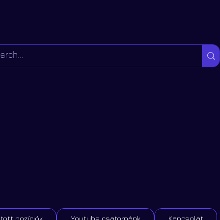
tott pozíciók
Youtube csatornánk
Kapcsolat