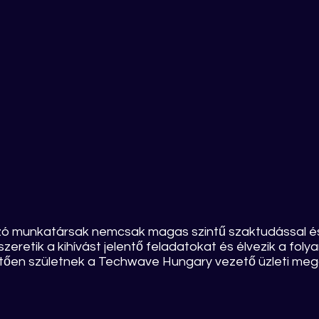
zó munkatársak nemcsak magas szintű szaktudással és 
zeretik a kihívást jelentő feladatokat és élvezik a fo
n születnek a Techwave Hungary vezető üzleti megoldá