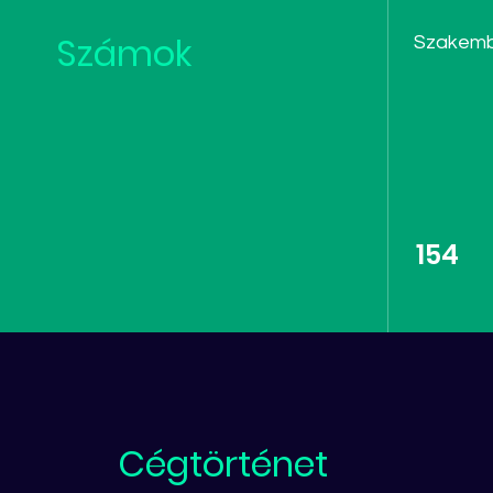
Számok
Szakem
154
Cégtörténet