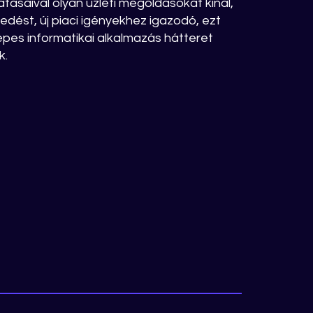
atásaival olyan üzleti megoldásokat kínál,
dést, új piaci igényekhez igazodó, ezt
épes informatikai alkalmazás hátteret
k.