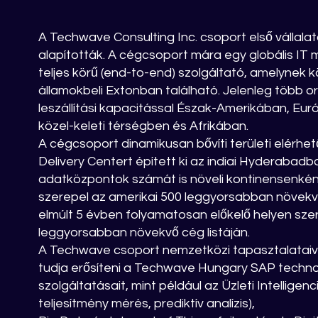
A Techwave Consulting Inc. csoport első vállala
alapították. A cégcsoport mára egy globális IT m
teljes körű (end-to-end) szolgáltató, amelynek 
államokbeli Extonban található. Jelenleg több 
leszállítási kapacitással Észak-Amerikában, Eur
közel-keleti térségben és Afrikában.
A cégcsoport dinamikusan bővíti területi elérhet
Delivery Centert épített ki az indiai Hyderabadb
adatközpontok számát is növeli kontinensenké
szerepel az amerikai 500 leggyorsabban növekvő v
elmúlt 5 évben folyamatosan előkelő helyen sze
leggyorsabban növekvő cég listáján.
A Techwave csoport nemzetközi tapasztalataiva
tudja erősíteni a Techwave Hungary SAP techno
szolgáltatásait, mint például az Üzleti Intelligenci
teljesítmény mérés, prediktív analízis),