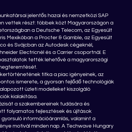
nkatársai jelentős hazai és nemzetközi SAP
en vettek részt: többek közt Magyarországon a
tországban a Deutsche Telecom, az Egyesült
rris Mexikóban a Procter & Gamble, az Egyesült
co és Svájcban az Autodesk cégeknél,
eider Electricnél és a Carrier csoportnál. E
pasztalatok tették lehetővé a magyarországi
ó megteremtését.
ertörténetének titka a piac igényeinek, az
pontos ismerete, a gyorsan fejlődő technológiák
lapozott üzleti modelleket kiszolgáló
iók kialakítása.
zisát a szakembereinek tudására és
tt folyamatos fejlesztések és újítások
a gyorsuló információáramlás, valamint a
igénye motivál minden nap. A Techwave Hungary