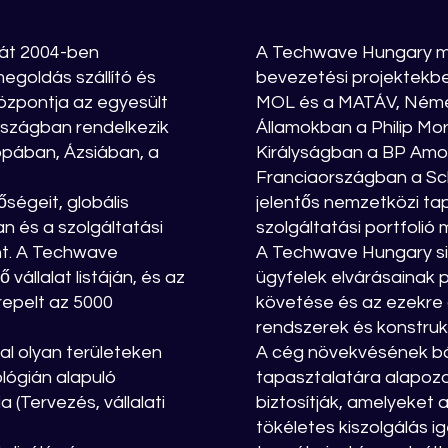
tát 2004-ben
A Techwave Hungary mu
egoldás szállító és
bevezetési projektekb
központja az egyesült
MOL és a MATÁV, Néme
országban rendelkezik
Államokban a Philip Mo
ópában, Ázsiában, a
Királyságban a BP Amo
Franciaországban a Schn
őségeit, globális
jelentős nemzetközi ta
an és a szolgáltatási
szolgáltatási portfoli
nt. A Techwave
A Techwave Hungary sik
állalat listáján, és az
ügyfelek elvárásainak 
repelt az 5000
követése és az ezekre a
rendszerek és konstrukc
l olyan területeken
A cég növekvésének bá
lógián alapuló
tapasztalatára alapozo
a (Tervezés, vállalati
biztosítják, amelyeket 
tökéletes kiszolgálás 