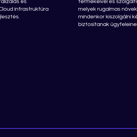
talizálás és
termékeivel és szolgált
loud infrastruktúra
melyek rugalmas növeke
lesztés.
mindenkor kiszolgálni k
biztosítanak ügyfeleine