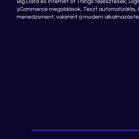
Big Data és Internet of Things fejlesztések, Digi
yCommerce megoldások, Teszt automatizálás, C
menedzsment, valamint a modern alkalmazásfej