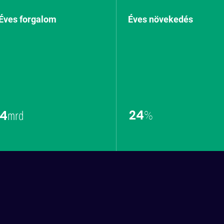
Éves forgalom
Éves növekedés
mrd
24
4
%