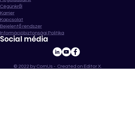
Cégünkről
Karrier
Kapcsolat
Bejelentő rendszer
Információbiztonsági Politika
Social média
© 2022 by CornUs - Created on
Editor X
.