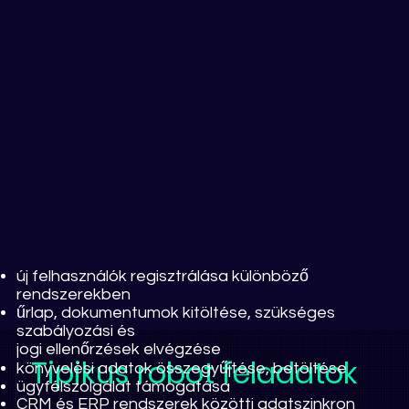
új felhasználók regisztrálása különböző
rendszerekben
űrlap, dokumentumok kitöltése, szükséges
szabályozási és
jogi ellenőrzések elvégzése
Tipikus robot feladatok
könyvelési adatok összegyűjtése, betöltése
ügyfélszolgálat támogatása
CRM és ERP rendszerek közötti adatszinkron