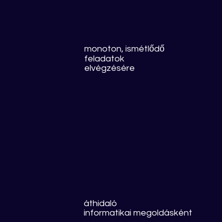
monoton, ismétlődő
feladatok
elvégzésére
áthidaló
informatikai megoldásként