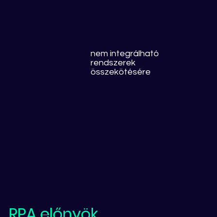
nem integrálható
rendszerek
összekötésére
RPA előnyök