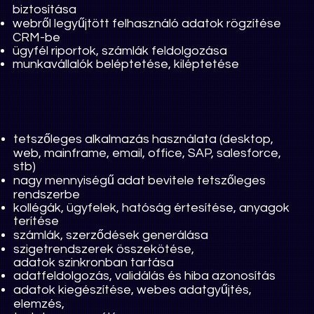
biztosítása
webről legyűjtött felhasználó adatok rögzítése
CRM-be
ügyfél riportok, számlák feldolgozása
munkavállalók beléptetése, kiléptetése
tetszőleges alkalmazás használata (desktop,
web, mainframe, email, office, SAP, salesforce,
stb)
nagy mennyiségű adat bevitele tetszőleges
rendszerbe
kollégák, ügyfelek, hatóság értesítése, anyagok
terítése
számlák, szerződések generálása
szigetrendszerek összekötése,
adatok szinkronban tartása
adatfeldolgozás, validálás és hiba azonosítás
adatok kiegészítése, webes adatgyűjtés,
elemzés,