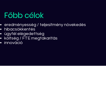
Főbb célok
eredményesség / teljesítmény növekedés
hibacsökkentés
ügyfél elégedettség
költség / FTE megtakarítás
innováció
Mortoff motorok