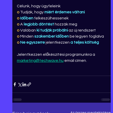
Célunk, hogy ügyfeleink
o 
Tudják, hogy 
miért
érdemes váltani
o
Időben 
felkészülhessenek
o
 A 
legjobb
döntést 
hozzák meg
o
 Valóban 
ki tudják próbálni
 az új rendszert
o
 Minden 
szakember
időben 
be legyen foglalva
o
Ne egyszerre 
jelentkezzen 
a teljes költség
Jelentkezzen előkészítési programunkra a 
marketing@techwave.hu
 email címen.
Az összes megtekintése