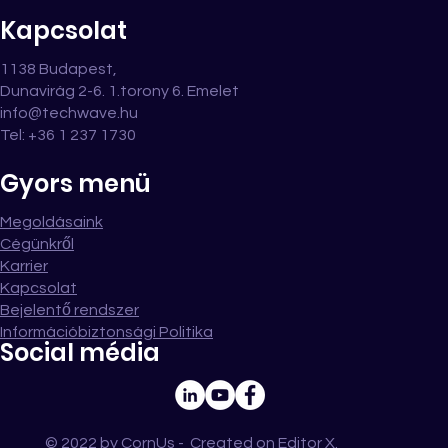
Kapcsolat
1138 Budapest,
Dunavirág 2-6. 1.torony 6. Emelet
info@techwave.hu
Tel: +36 1 237 1730
Gyors menü
Megoldásaink
Cégünkről
Karrier
Kapcsolat
Bejelentő rendszer
Információbiztonsági Politika
Social média
© 2022 by CornUs - Created on
Editor X
.