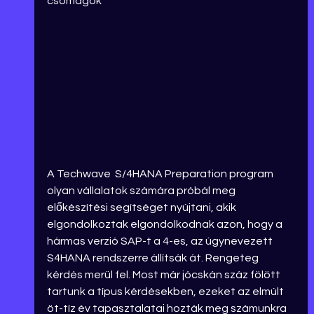
csomagok
A Techwave  S/4HANA Preparation program 
olyan vállalatok számára próbál meg 
előkészítési segítséget nyújtani, akik 
elgondolkoztak 
elgondolkodnak azon,
hogy a 
hármas verzió SAP-t a 4-es, az úgynevezett 
S4HANA rendszerre állítsák át. Rengeteg 
kérdés merül fel. Most már jócskán száz fölött 
tartunk a típus kérdésekben, ezeket az elmúlt 
öt-tíz év tapasztalatai hozták meg számunkra 