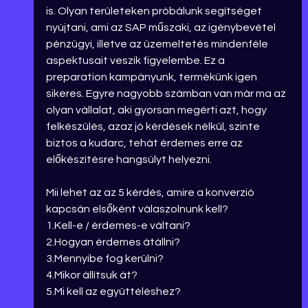
is. Olyan területeken próbálunk segítséget 
nyújtani, ami az SAP műszaki, az igénybevétel 
pénzügyi, illetve az üzemeltetés mindenféle 
aspektusait veszik figyelembe. Ez a 
preparation kampányunk, termékünk igen 
sikeres. Egyre nagyobb számban van már ma az 
olyan vállalat, aki gyorsan megérti azt, hogy 
felkészülés, azaz jó kérdések nélkül, szinte 
biztos a kudarc, tehát érdemes erre az 
előkészítésre hangsúlyt helyezni.
Mii lehet az az 5 kérdés, amire a konverzió 
kapcsán elsőként válaszolnunk kell?
1.
Kell-e / érdemes-e váltani?
2.
Hogyan érdemes átállni?
3.
Mennyibe fog kerülni?
4.
Mikor állítsuk át?
5.
Mi kell az együttéléshez?