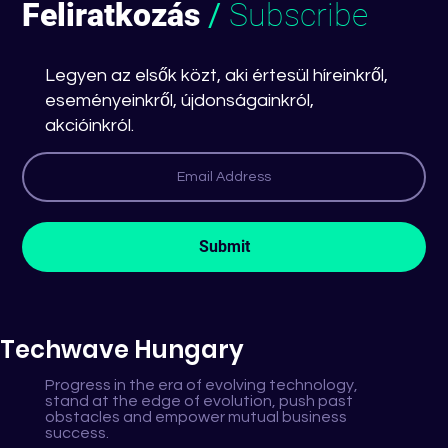
Feliratkozás
/
Subscribe
Legyen az elsők közt, aki értesül híreinkről,
eseményeinkről, újdonságainkról,
akcióinkról.
Dedikált SAP Grow csapattal kezdjuk
az új évet...
Submit
Techwave Hungary
Progress in the era of evolving technology,
stand at the edge of evolution, push past
obstacles and empower mutual business
success.