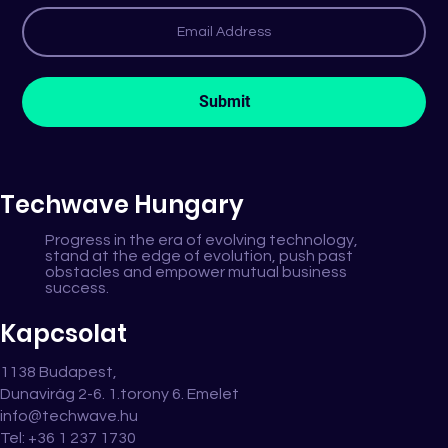
Dedikált SAP Grow csapattal kezdjuk
az új évet...
Submit
Techwave Hungary
Progress in the era of evolving technology,
stand at the edge of evolution, push past
obstacles and empower mutual business
success.
Kapcsolat
1138 Budapest,
Dunavirág 2-6. 1.torony 6. Emelet
info@techwave.hu
Tel: +36 1 237 1730