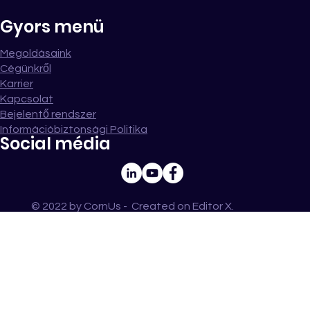
Gyors menü
Megoldásaink
Cégünkről
Karrier
Kapcsolat
Bejelentő rendszer
Információbiztonsági Politika
Social média
© 2022 by CornUs - Created on
Editor X
.