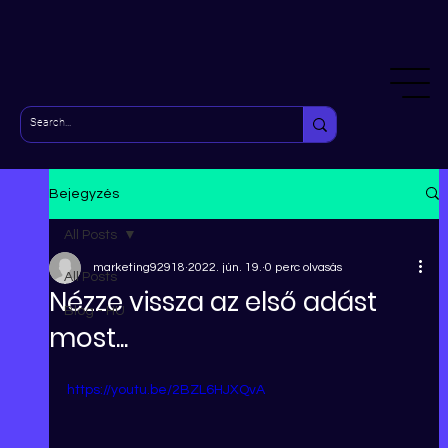
Bejegyzés
All Posts
marketing92918
2022. jún. 19.
0 perc olvasás
All Posts
Nézze vissza az első adást
Blog - HU
most...
https://youtu.be/2BZL6HJXQvA